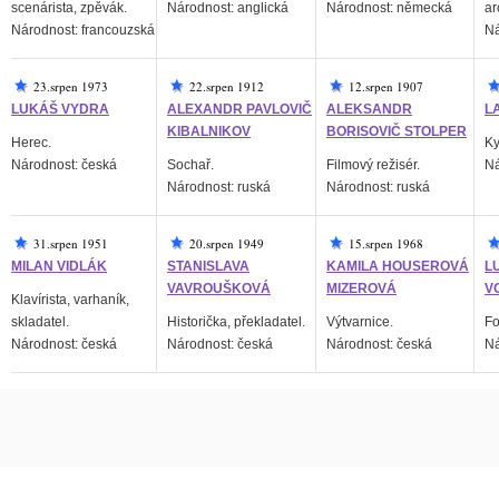
scenárista, zpěvák.
Národnost: anglická
Národnost: německá
ar
Národnost: francouzská
Ná
23.srpen 1973
22.srpen 1912
12.srpen 1907
LUKÁŠ VYDRA
ALEXANDR PAVLOVIČ
ALEKSANDR
L
KIBALNIKOV
BORISOVIČ STOLPER
Herec.
Ky
Národnost: česká
Sochař.
Filmový režisér.
Ná
Národnost: ruská
Národnost: ruská
31.srpen 1951
20.srpen 1949
15.srpen 1968
MILAN VIDLÁK
STANISLAVA
KAMILA HOUSEROVÁ
L
VAVROUŠKOVÁ
MIZEROVÁ
V
Klavírista, varhaník,
skladatel.
Historička, překladatel.
Výtvarnice.
Fo
Národnost: česká
Národnost: česká
Národnost: česká
Ná