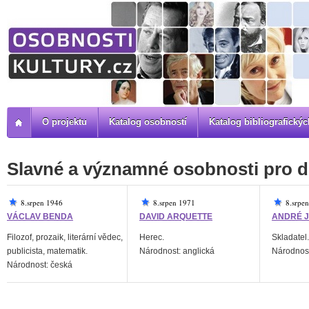
O projektu
Katalog osobností
Katalog bibliografick
Slavné a významné osobnosti pro d
8.srpen 1946
8.srpen 1971
8.srpe
VÁCLAV BENDA
DAVID ARQUETTE
ANDRÉ J
Filozof, prozaik, literární vědec,
Herec.
Skladatel.
publicista, matematik.
Národnost: anglická
Národnost
Národnost: česká