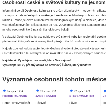
Osobnosti české a světové kultury na jednom
Informační portál
Osobnosti kultury.cz
je určen všem laickým i odborným uživatelů
životopisná data o
českých a světových osobnostech kultury
z oblastí architekt
rozhlasu, tance, televize a umění včetně bibliografických údajů o článcích, kter
v seriózních novinách a časopisech od roku 2000 do současnosti. Databáze obsa
mnoha osobností, které na svůj článek teprve čekají.
V databázi Osobnosti kultury.cz najdete o své
slavné nebo jen regionální osobno
především bibliografické záznamy životopisných článků, rozhovorů a recenzí s př
Najdete zde jednoduše a přehledně všechna divadelní představení, výstavy, knihy
i architektonická díla, o kterých se od roku 2000 psalo v excerpovaných seriózn
Najděte si i Vy údaje o osobnosti, která Vás zajímá!
Vyhledejte si i Vy přesný odkaz na novinový článek, který hledáte!
Významné osobnosti tohoto měsíc
16.srpen 1934
21.srpen 1933
27.srpen 1979
PIERRE RICHARD
JANET BAKER
STEVE WÄCHTER
J
Herec, filmový režisér,
Pěvkyně.
Pěvec.
Hi