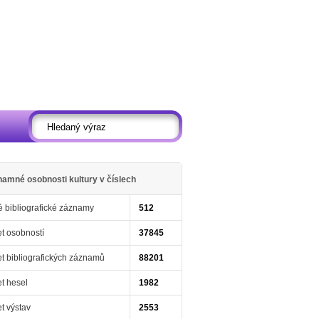
amné osobnosti kultury v číslech
 bibliografické záznamy
512
t osobností
37845
t bibliografických záznamů
88201
t hesel
1982
t výstav
2553