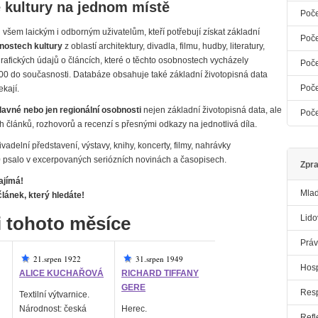
 kultury na jednom místě
Poče
 všem laickým i odborným uživatelům, kteří potřebují získat základní
Poče
nostech kultury
z oblastí architektury, divadla, filmu, hudby, literatury,
grafických údajů o článcích, které o těchto osobnostech vycházely
Poče
00 do současnosti. Databáze obsahuje také základní životopisná data
Poče
kají.
lavné nebo jen regionální osobnosti
nejen základní životopisná data, ale
Poče
 článků, rozhovorů a recenzí s přesnými odkazy na jednotlivá díla.
delní představení, výstavy, knihy, koncerty, filmy, nahrávky
000 psalo v excerpovaných seriózních novinách a časopisech.
Zpr
ajímá!
Mlad
lánek, který hledáte!
 tohoto měsíce
Lido
Prá
21.srpen 1922
31.srpen 1949
Hosp
ALICE KUCHAŘOVÁ
RICHARD TIFFANY
GERE
Res
Textilní výtvarnice.
Národnost: česká
Herec.
Refl