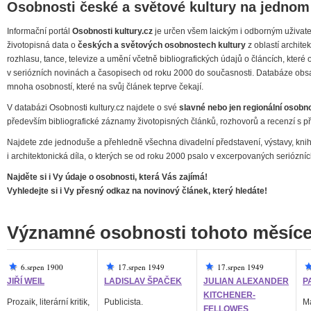
Osobnosti české a světové kultury na jednom
Informační portál
Osobnosti kultury.cz
je určen všem laickým i odborným uživatelů
životopisná data o
českých a světových osobnostech kultury
z oblastí architekt
rozhlasu, tance, televize a umění včetně bibliografických údajů o článcích, kter
v seriózních novinách a časopisech od roku 2000 do současnosti. Databáze obsa
mnoha osobností, které na svůj článek teprve čekají.
V databázi Osobnosti kultury.cz najdete o své
slavné nebo jen regionální osobno
především bibliografické záznamy životopisných článků, rozhovorů a recenzí s př
Najdete zde jednoduše a přehledně všechna divadelní představení, výstavy, knihy
i architektonická díla, o kterých se od roku 2000 psalo v excerpovaných seriózn
Najděte si i Vy údaje o osobnosti, která Vás zajímá!
Vyhledejte si i Vy přesný odkaz na novinový článek, který hledáte!
Významné osobnosti tohoto měsíc
6.srpen 1900
17.srpen 1949
17.srpen 1949
JIŘÍ WEIL
LADISLAV ŠPAČEK
JULIAN ALEXANDER
P
KITCHENER-
Prozaik, literární kritik,
Publicista.
Ma
FELLOWES