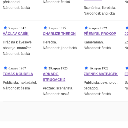
překladatel.
Národnost: česká
Ná
Národnost: česká
Scenárista, libretista.
Národnost: anglická
9.srpen 1947
7.srpen 1975
6.srpen 1929
VÁCLAV KASÍK
CHARLIZE THERON
PŘEMYSL PROKOP
J
Hráč na klávesové
Herečka.
Kameraman.
Zp
nástroje, manažer.
Národnost: jihoafrická
Národnost: česká
Ná
Národnost: česká
6.srpen 1967
28.srpen 1925
16.srpen 1922
TOMÁŠ KOUDELA
ARKADIJ
ZDENĚK MATĚJČEK
F
STRUGACKIJ
Publicista, nakladatel.
Publicista, psycholog,
So
Národnost: česká
Prozaik, scenárista.
pedagog.
Ná
Národnost: ruská
Národnost: česká