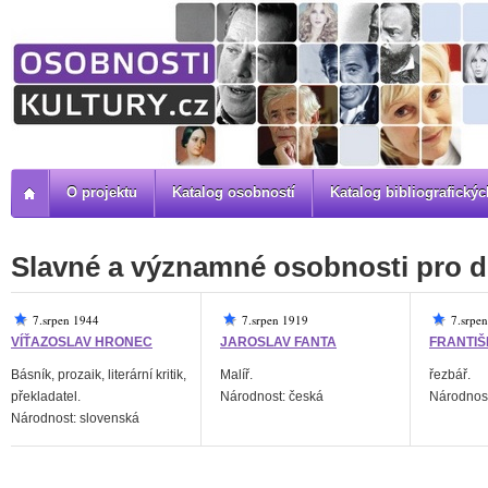
O projektu
Katalog osobností
Katalog bibliografick
Slavné a významné osobnosti pro d
7.srpen 1944
7.srpen 1919
7.srpe
VÍŤAZOSLAV HRONEC
JAROSLAV FANTA
FRANTIŠ
Básník, prozaik, literární kritik,
Malíř.
řezbář.
překladatel.
Národnost: česká
Národnost
Národnost: slovenská