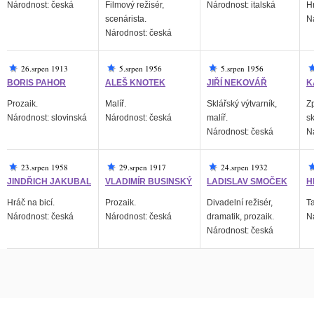
Národnost: česká
Filmový režisér,
Národnost: italská
Hr
scenárista.
N
Národnost: česká
26.srpen 1913
5.srpen 1956
5.srpen 1956
BORIS PAHOR
ALEŠ KNOTEK
JIŘÍ NEKOVÁŘ
K
Prozaik.
Malíř.
Sklářský výtvarník,
Zp
Národnost: slovinská
Národnost: česká
malíř.
sk
Národnost: česká
N
23.srpen 1958
29.srpen 1917
24.srpen 1932
JINDŘICH JAKUBAL
VLADIMÍR BUSINSKÝ
LADISLAV SMOČEK
H
Hráč na bicí.
Prozaik.
Divadelní režisér,
T
Národnost: česká
Národnost: česká
dramatik, prozaik.
N
Národnost: česká