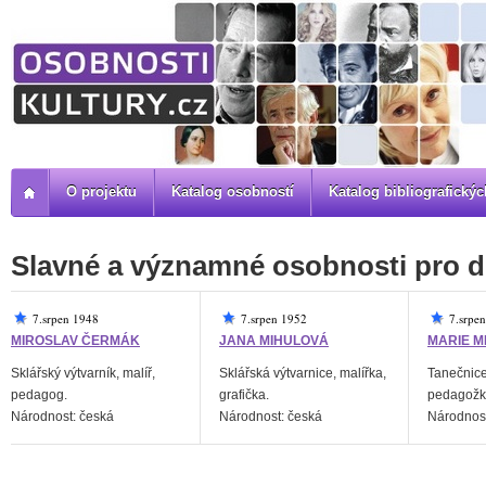
O projektu
Katalog osobností
Katalog bibliografick
Slavné a významné osobnosti pro d
7.srpen 1948
7.srpen 1952
7.srpe
MIROSLAV ČERMÁK
JANA MIHULOVÁ
MARIE 
Sklářský výtvarník, malíř,
Sklářská výtvarnice, malířka,
Tanečnice
pedagog.
grafička.
pedagožk
Národnost: česká
Národnost: česká
Národnost