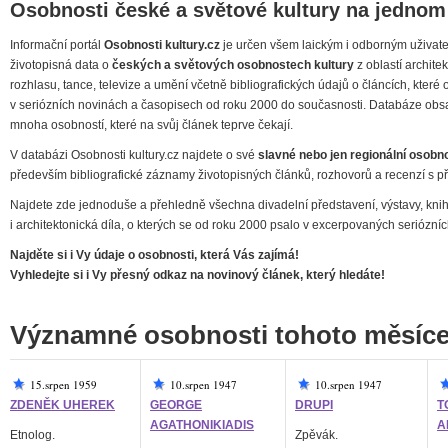
Osobnosti české a světové kultury na jednom
Informační portál
Osobnosti kultury.cz
je určen všem laickým i odborným uživatelů
životopisná data o
českých a světových osobnostech kultury
z oblastí architekt
rozhlasu, tance, televize a umění včetně bibliografických údajů o článcích, kter
v seriózních novinách a časopisech od roku 2000 do současnosti. Databáze obsa
mnoha osobností, které na svůj článek teprve čekají.
V databázi Osobnosti kultury.cz najdete o své
slavné nebo jen regionální osobno
především bibliografické záznamy životopisných článků, rozhovorů a recenzí s př
Najdete zde jednoduše a přehledně všechna divadelní představení, výstavy, knihy
i architektonická díla, o kterých se od roku 2000 psalo v excerpovaných seriózn
Najděte si i Vy údaje o osobnosti, která Vás zajímá!
Vyhledejte si i Vy přesný odkaz na novinový článek, který hledáte!
Významné osobnosti tohoto měsíc
15.srpen 1959
10.srpen 1947
10.srpen 1947
ZDENĚK UHEREK
GEORGE
DRUPI
T
AGATHONIKIADIS
A
Etnolog.
Zpěvák.