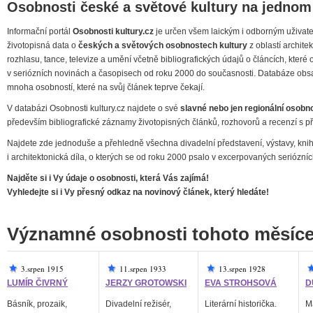
Osobnosti české a světové kultury na jednom
Informační portál
Osobnosti kultury.cz
je určen všem laickým i odborným uživatelů
životopisná data o
českých a světových osobnostech kultury
z oblastí architekt
rozhlasu, tance, televize a umění včetně bibliografických údajů o článcích, kter
v seriózních novinách a časopisech od roku 2000 do současnosti. Databáze obsa
mnoha osobností, které na svůj článek teprve čekají.
V databázi Osobnosti kultury.cz najdete o své
slavné nebo jen regionální osobno
především bibliografické záznamy životopisných článků, rozhovorů a recenzí s př
Najdete zde jednoduše a přehledně všechna divadelní představení, výstavy, knihy
i architektonická díla, o kterých se od roku 2000 psalo v excerpovaných seriózn
Najděte si i Vy údaje o osobnosti, která Vás zajímá!
Vyhledejte si i Vy přesný odkaz na novinový článek, který hledáte!
Významné osobnosti tohoto měsíc
3.srpen 1915
11.srpen 1933
13.srpen 1928
LUMÍR ČIVRNÝ
JERZY GROTOWSKI
EVA STROHSOVÁ
D
Básník, prozaik,
Divadelní režisér,
Literární historička.
Ma