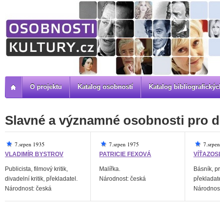
O projektu
Katalog osobností
Katalog bibliografick
Slavné a významné osobnosti pro d
7.srpen 1935
7.srpen 1975
7.srpe
VLADIMÍR BYSTROV
PATRICIE FEXOVÁ
VÍŤAZOS
Publicista, filmový kritik,
Malířka.
Básník, pro
divadelní kritik, překladatel.
Národnost: česká
překladate
Národnost: česká
Národnost