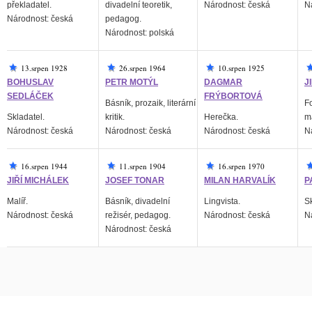
překladatel.
divadelní teoretik,
Národnost: česká
N
Národnost: česká
pedagog.
Národnost: polská
13.srpen 1928
26.srpen 1964
10.srpen 1925
BOHUSLAV
PETR MOTÝL
DAGMAR
J
SEDLÁČEK
FRÝBORTOVÁ
Básník, prozaik, literární
Fo
Skladatel.
kritik.
Herečka.
ma
Národnost: česká
Národnost: česká
Národnost: česká
N
16.srpen 1944
11.srpen 1904
16.srpen 1970
JIŘÍ MICHÁLEK
JOSEF TONAR
MILAN HARVALÍK
P
Malíř.
Básník, divadelní
Lingvista.
Sk
Národnost: česká
režisér, pedagog.
Národnost: česká
N
Národnost: česká