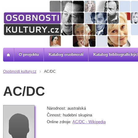
O projektu
Katalog osobností
Katalog bibliografick
Osobnosti kultury.cz
AC/DC
AC/DC
Národnost: australská
Činnost: hudební skupina
Online zdroje:
AC/DC - Wikipedia