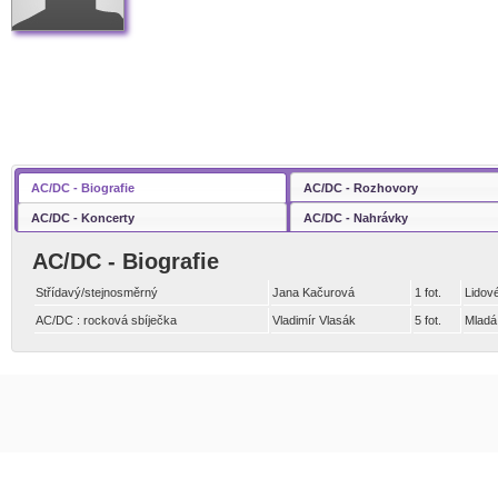
AC/DC - Biografie
AC/DC - Rozhovory
AC/DC - Koncerty
AC/DC - Nahrávky
AC/DC - Biografie
Střídavý/stejnosměrný
Jana Kačurová
1 fot.
Lidov
AC/DC : rocková sbíječka
Vladimír Vlasák
5 fot.
Mladá