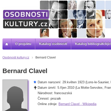
O projektu
Katalog osobností
Katalog bibliografick
Osobnosti kultury.cz
Bernard Clavel
Bernard Clavel
Datum narození: 29.květen 1923 (Lons-le-Saunier, 
Datum úmrtí: 5.říjen 2010 (La Motte-Servolex, Fran
Národnost: francouzská
Činnost: prozaik
Online zdroje:
Bernard Clavel - Wikipedia