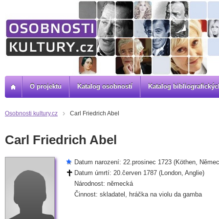
O projektu
Katalog osobností
Katalog bibliografick
Osobnosti kultury.cz
Carl Friedrich Abel
Carl Friedrich Abel
Datum narození: 22.prosinec 1723 (Köthen, Něme
Datum úmrtí: 20.červen 1787 (London, Anglie)
Národnost: německá
Činnost: skladatel, hráčka na violu da gamba