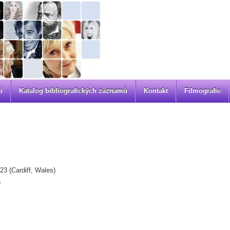
í
Katalog bibliografických záznamů
Kontakt
Filmografie
3 (Cardiff, Wales)
á