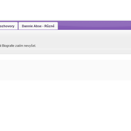
Rozhovory
Dannie Abse - Různé
i Biografie zatím nevyšel.