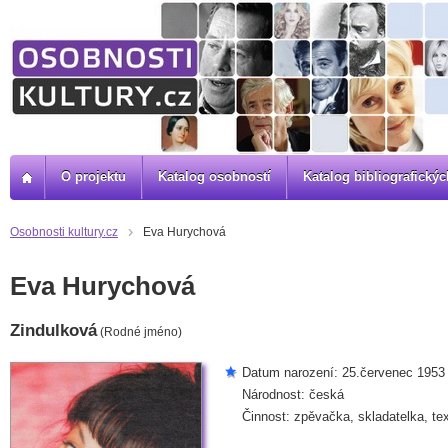
O projektu
Katalog osobností
Katalog bibliografick
Osobnosti kultury.cz
Eva Hurychová
Eva Hurychová
Zindulková
(Rodné jméno)
Datum narození: 25.červenec 1953 
Národnost: česká
Činnost: zpěvačka, skladatelka, te