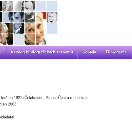
í
Katalog bibliografických záznamů
Kontakt
Filmografie
.květen 1921 (Čelákovice, Praha, Česká republika)
rven 2003
ekladatel