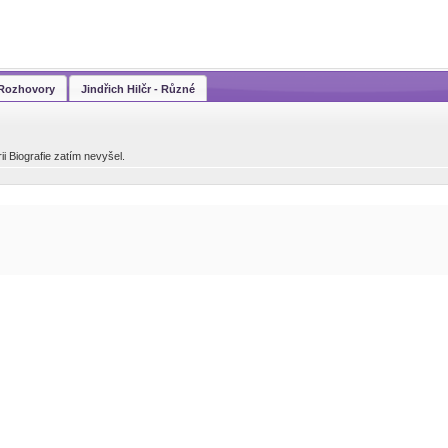
- Rozhovory
Jindřich Hilčr - Různé
ii Biografie zatím nevyšel.