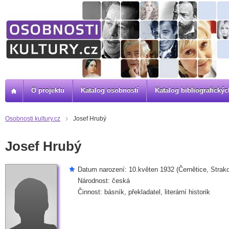
O projektu
Katalog osobností
Katalog bibliografick
Osobnosti kultury.cz
Josef Hrubý
Josef Hrubý
Datum narození: 10.květen 1932 (Černětice, Strako
Národnost: česká
Činnost: básník, překladatel, literární historik