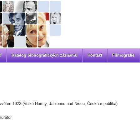
í
Katalog bibliografických záznamů
Kontakt
Filmografie
květen 1922 (Velké Hamry, Jablonec nad Nisou, Česká republika)
aurátor