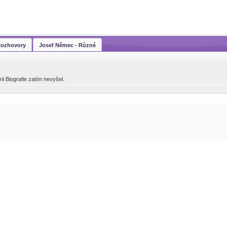
Rozhovory
Josef Němec - Různé
i Biografie zatím nevyšel.