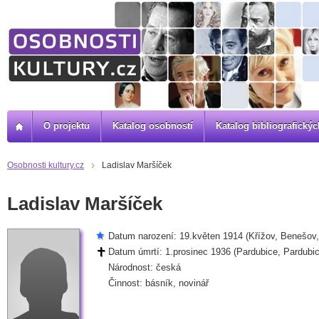
O projektu
Katalog osobností
Katalog bibliografick
Osobnosti kultury.cz
Ladislav Maršíček
Ladislav Maršíček
Datum narození: 19.květen 1914 (Křížov, Benešov,
Datum úmrtí: 1.prosinec 1936 (Pardubice, Pardubic
Národnost: česká
Činnost: básník, novinář