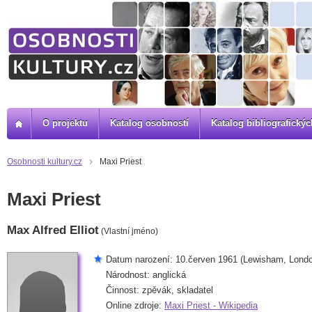
O projektu
Katalog osobností
Katalog bibliografick
Osobnosti kultury.cz
Maxi Priest
Maxi Priest
Max Alfred Elliot
(Vlastní jméno)
Datum narození: 10.červen 1961 (Lewisham, Londo
Národnost: anglická
Činnost: zpěvák, skladatel
Online zdroje:
Maxi Priest - Wikipedia