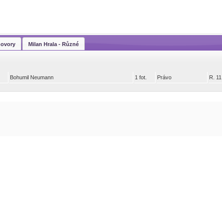
hovory
Milan Hrala - Různé
Bohumil Neumann
1 fot.
Právo
R. 11