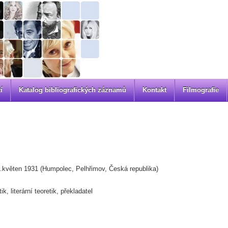
í
Katalog bibliografických záznamů
Kontakt
Filmografie
.květen 1931 (Humpolec, Pelhřimov, Česká republika)
tik, literární teoretik, překladatel