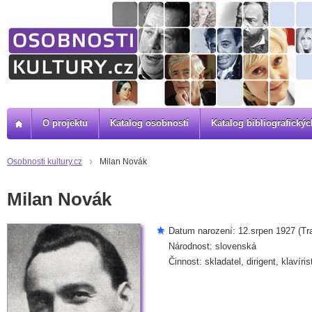
O projektu
Katalog osobností
Katalog bibliografick
Osobnosti kultury.cz
Milan Novák
Milan Novák
Datum narození: 12.srpen 1927 (Tr
Národnost: slovenská
Činnost: skladatel, dirigent, klavíris