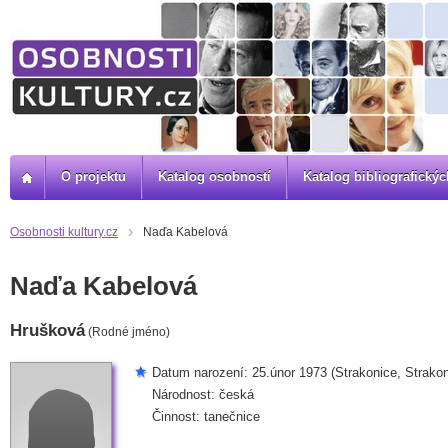
O projektu
Katalog osobností
Katalog bibliografick
Osobnosti kultury.cz
Naďa Kabelová
Naďa Kabelová
Hrušková
(Rodné jméno)
Datum narození: 25.únor 1973 (Strakonice, Strakon
Národnost: česká
Činnost: tanečnice