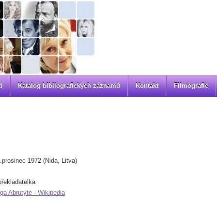
í
Katalog bibliografických záznamů
Kontakt
Filmografie
prosinec 1972 (Nida, Litva)
překladatelka
ga Abrutyte - Wikipedia