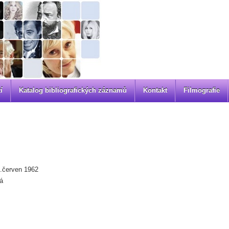
í
Katalog bibliografických záznamů
Kontakt
Filmografie
.červen 1962
á