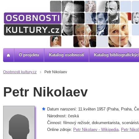
O projektu
Katalog osobností
Katalog bibliografick
Osobnosti kultury.cz
Petr Nikolaev
Petr Nikolaev
Datum narození: 11.květen 1957 (Praha, Praha, Če
Národnost: česká
Činnost: filmový režisér, dokumentarista, scenárist
Online zdroje:
Petr Nikolaev - Wikipedia
,
Petr Niko