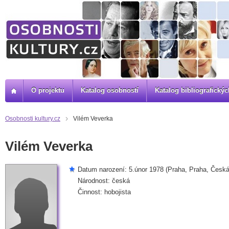
O projektu
Katalog osobností
Katalog bibliografick
Osobnosti kultury.cz
Vilém Veverka
Vilém Veverka
Datum narození: 5.únor 1978 (Praha, Praha, Česká
Národnost: česká
Činnost: hobojista