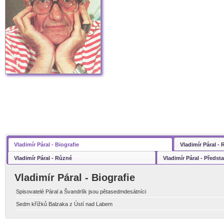
Vladimír Páral - Biografie
Vladimír Páral -
Vladimír Páral - Různé
Vladimír Páral - Předst
Vladimír Páral - Biografie
Spisovatelé Páral a Švandrlík jsou pětasedmdesátníci
Sedm křížků Balzaka z Ústí nad Labem