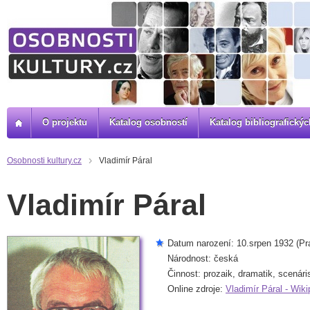
O projektu
Katalog osobností
Katalog bibliografick
Osobnosti kultury.cz
Vladimír Páral
Vladimír Páral
Datum narození: 10.srpen 1932 (Pr
Národnost: česká
Činnost: prozaik, dramatik, scenári
Online zdroje:
Vladimír Páral - Wiki