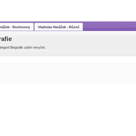
eráček - Rozhovory
Vladislav Heráček - Různé
rafie
tegorii Biografie zatím nevyšel.