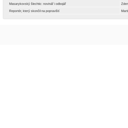
Masarykovský šlechtic: novinář i odbojář
Zden
Reportér, který skončil na popraviští
Mart