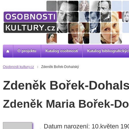
O projektu
Katalog osobností
Katalog bibliografick
Osobnosti kultury.cz
Zdeněk Bořek-Dohalský
Zdeněk Bořek-Dohal
Zdeněk Maria Bořek-Do
Datum narození: 10.květen 19